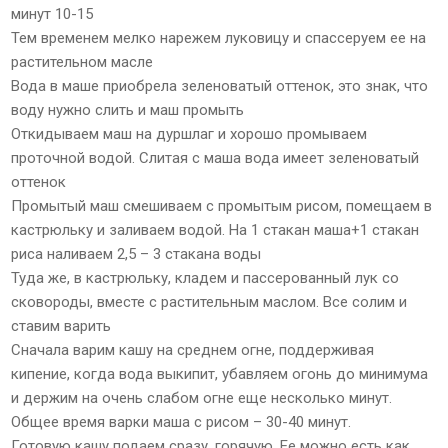
минут 10-15
Тем временем мелко нарежем луковицу и спассеруем ее на
растительном масле
Вода в маше приобрела зеленоватый оттенок, это знак, что
воду нужно слить и маш промыть
Откидываем маш на дуршлаг и хорошо промываем
проточной водой. Слитая с маша вода имеет зеленоватый
оттенок
Промытый маш смешиваем с промытым рисом, помещаем в
кастрюльку и заливаем водой. На 1 стакан маша+1 стакан
риса наливаем 2,5 – 3 стакана воды
Туда же, в кастрюльку, кладем и пассерованный лук со
сковороды, вместе с растительным маслом. Все солим и
ставим варить
Сначала варим кашу на среднем огне, поддерживая
кипение, когда вода выкипит, убавляем огонь до минимума
и держим на очень слабом огне еще несколько минут.
Общее время варки маша с рисом – 30-40 минут.
Готовую кашу подаем сразу, горячую. Ее можно есть как