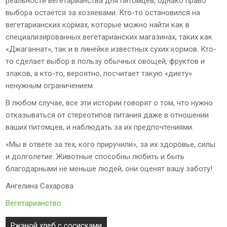
реальности вегетарианства для питомцев, однако право
выбора остаётся за хозяевами. Кто-то остановился на
вегетарианских кормах, которые можно найти как в
специализированных вегетарианских магазинах, таких как
«Джаганнат», так и в линейке известных сухих кормов. Кто-
то сделает выбор в пользу обычных овощей, фруктов и
злаков, а кто-то, вероятно, посчитает такую «диету»
ненужным ограничением.
В любом случае, все эти истории говорят о том, что нужно
отказываться от стереотипов питания даже в отношении
ваших питомцев, и наблюдать за их предпочтениями.
«Мы в ответе за тех, кого приручили», за их здоровье, силы
и долголетие. Животные способны любить и быть
благодарными не меньше людей, они оценят вашу заботу!
Ангелина Сахарова
Вегетарианство
Навигация
Ржаной хлеб с сосисками