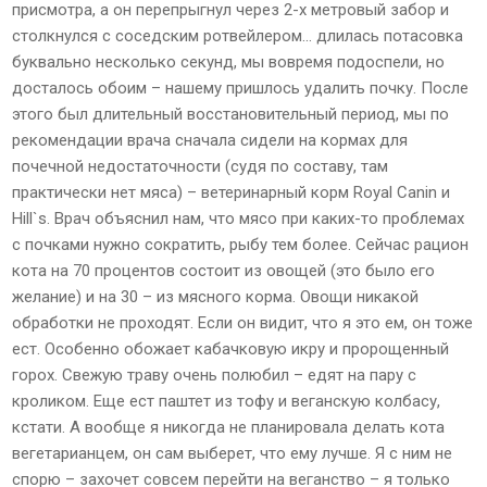
присмотра, а он перепрыгнул через 2-х метровый забор и
столкнулся с соседским ротвейлером… длилась потасовка
буквально несколько секунд, мы вовремя подоспели, но
досталось обоим – нашему пришлось удалить почку. После
этого был длительный восстановительный период, мы по
рекомендации врача сначала сидели на кормах для
почечной недостаточности (судя по составу, там
практически нет мяса) – ветеринарный корм Royal Canin и
Hill`s. Врач объяснил нам, что мясо при каких-то проблемах
с почками нужно сократить, рыбу тем более. Сейчас рацион
кота на 70 процентов состоит из овощей (это было его
желание) и на 30 – из мясного корма. Овощи никакой
обработки не проходят. Если он видит, что я это ем, он тоже
ест. Особенно обожает кабачковую икру и пророщенный
горох. Свежую траву очень полюбил – едят на пару с
кроликом. Еще ест паштет из тофу и веганскую колбасу,
кстати. А вообще я никогда не планировала делать кота
вегетарианцем, он сам выберет, что ему лучше. Я с ним не
спорю – захочет совсем перейти на веганство – я только