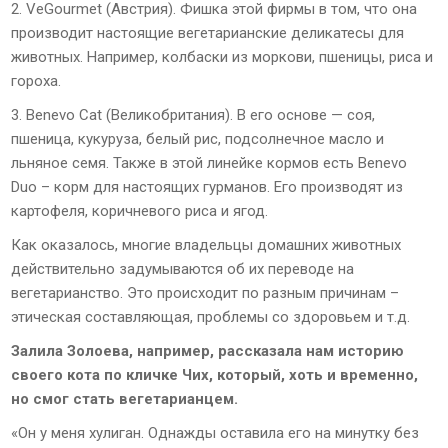
2. VeGourmet (Австрия). Фишка этой фирмы в том, что она
производит настоящие вегетарианские деликатесы для
животных. Например, колбаски из моркови, пшеницы, риса и
гороха.
3. Benevo Cat (Великобритания). В его основе — соя,
пшеница, кукуруза, белый рис, подсолнечное масло и
льняное семя. Также в этой линейке кормов есть Benevo
Duo – корм для настоящих гурманов. Его производят из
картофеля, коричневого риса и ягод.
Как оказалось, многие владельцы домашних животных
действительно задумываются об их переводе на
вегетарианство. Это происходит по разным причинам –
этическая составляющая, проблемы со здоровьем и т.д.
Залила Золоева, например, рассказала нам историю
своего кота по кличке Чих, который, хоть и временно,
но смог стать вегетарианцем.
«Он у меня хулиган. Однажды оставила его на минутку без