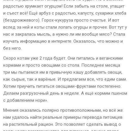
радостью хрумкает огурцом! Если забыть на столе, утащит
и съест всё! Ещё арбуз с радостью, капусту, сухарики хлеба
(бездрожжевого). Горох-кукуруза просто счастье. И вот
вслед за ней и коты стали лопать огурцы и прочее. Вот тут у
нас и закралась мысль, а нужно ли им вообще мясо? Стала
изучать информацию в интернете. Оказалось, что можно и
без него.
Скоро котам уже 2 года будет. Они питались и веганскими
кормами и просто овощами со стола. Последнее месяца
три мы пытаемся им в привычную кашу добавлять овощи,
как сырые, так и варёные. И предлагаем все, что едим сами.
Хотим приучить питаться овощами-фруктами постепенно.
Делаем разгрузочный день в неделе. А ещё кормим пшеном
с добавлением нори».
Мнения оказались полярно противоположными, но всё же
нам удалось найти реальные примеры перевода питомцев
на растительный рацион. Это позволяет сделать вывод о