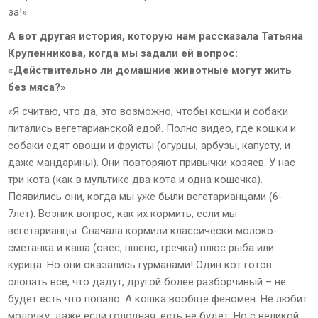
за!»
А вот другая история, которую нам рассказала Татьяна
Крупенникова, когда мы задали ей вопрос:
«Действительно ли домашние животные могут жить
без мяса?»
«Я считаю, что да, это возможно, чтобы кошки и собаки
питались вегетарианской едой. Полно видео, где кошки и
собаки едят овощи и фрукты (огурцы, арбузы, капусту, и
даже мандарины). Они повторяют привычки хозяев. У нас
три кота (как в мультике два кота и одна кошечка).
Появились они, когда мы уже были вегетарианцами (6-
7лет). Возник вопрос, как их кормить, если мы
вегетарианцы. Сначала кормили классически молоко-
сметанка и каша (овес, пшено, гречка) плюс рыба или
курица. Но они оказались гурманами! Один кот готов
слопать всё, что дадут, другой более разборчивый – не
будет есть что попало. А кошка вообще феномен. Не любит
молочку, даже если голодная, есть не будет. Но с великой