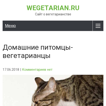
Перейти
WEGETARIAN.RU
к
содержимому
Сайт о вегетарианстве
Меню
Домашние питомцы-
вегетарианцы
17.06.2018
|
Комментариев нет