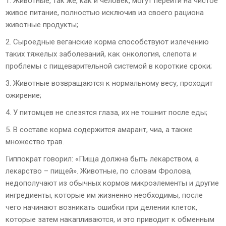
1. Животные, так же, как и человек, могут перейти на чистое
живое питание, полностью исключив из своего рациона
животные продукты;
2. Сыроедные веганские корма способствуют излечению
таких тяжелых заболеваний, как онкология, слепота и
проблемы с пищеварительной системой в короткие сроки;
3. Животные возвращаются к нормальному весу, проходит
ожирение;
4. У питомцев не слезятся глаза, их не тошнит после еды;
5. В составе корма содержится амарант, чиа, а также
множество трав.
Гиппократ говорил: «Пища должна быть лекарством, а
лекарство – пищей». Животные, по словам Фролова,
недополучают из обычных кормов микроэлементы и другие
ингредиенты, которые им жизненно необходимы, после
чего начинают возникать ошибки при делении клеток,
которые затем накапливаются, и это приводит к обменным