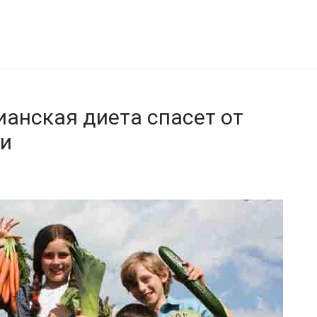
ианская диета спасет от
ти