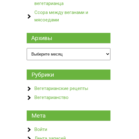
вегетарианца
Ссора между веганами и
мясоедами
Архивы
Архивы
Рубрики
Вегетарианские рецепты
Вегетарианство
Мета
Войти
Лента записей