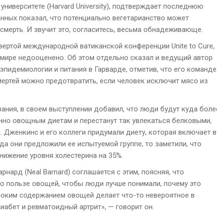
ниверситете (Harvard University), подтверждает последнюю
анных показал, что потенциально вегетарианство может
мерть. И звучит это, согласитесь, весьма обнадеживающе.
вертой международной ватиканской конференции Unite to Cure,
 мире недооценено. Об этом отдельно сказал и ведущий автор
р эпидемиологии и питания в Гарварде, отметив, что его команде
мертей можно предотвратить, если человек исключит мясо из
вания, в своем выступлении добавил, что люди будут куда боле
нно овощным диетам и перестанут так увлекаться белковыми,
. Дженкинс и его коллеги придумали диету, которая включает в
да они предложили ее испытуемой группе, то заметили, что
нижение уровня холестерина на 35%.
нард (Neal Barnard) соглашается с этим, поясняя, что
о пользе овощей, чтобы люди лучше понимали, почему это
соким содержанием овощей делает что-то невероятное в
абет и ревматоидный артрит», — говорит он.