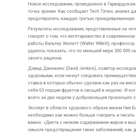
Новое исследование, проведенное в Гарвардском у
точку зрения. Как сообщает Tech Times, анализ д
предотвратить каждую третью преждевременную с
Результаты исследования, представленные на чет
говорят о том, что вегетарианство в современном
работы Вальтер Уиллетт (Walter Willett), профессо
удалось показать, что по меньшей мере 200 000 с
своего рациона.
Дэвид Дженкинс (David Jenkins), соавтор исследо
здоровыми, если начнут следовать преимуществе
ставка в которых обычно сделана как раз на мясо
себя 63 порции фруктов и овощей в неделю. И ког
всего за две недели у добровольцев произошло с
Эксперт в области здорового образа жизни Нил Бар
необходимо как можно больше говорить и писать 
важно. «Диета с низким содержанием жиров и вы
смысле предотвращения таких заболеваний, как ди