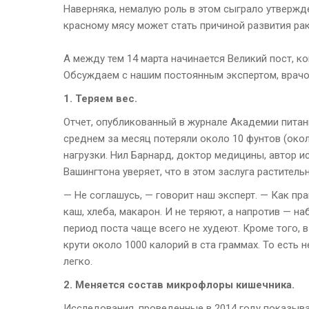
Наверняка, немалую роль в этом сыграло утвержд
красному мясу может стать причиной развития ра
А между тем 14 марта начинается Великий пост, 
Обсуждаем с нашим постоянным экспертом, врачо
1. Теряем вес.
Отчет, опубликованный в журнале Академии питани
среднем за месяц потеряли около 10 фунтов (окол
нагрузки. Нил Барнард, доктор медицины, автор 
Вашингтона уверяет, что в этом заслуга раститель
— Не соглашусь, — говорит наш эксперт. — Как пр
каш, хлеба, макарон. И не теряют, а напротив — н
период поста чаще всего не худеют. Кроме того, в
крути около 1000 калорий в ста граммах. То есть 
легко.
2. Меняется состав микрофлоры кишечника.
Исследования, проведенные в 2014 году показыв