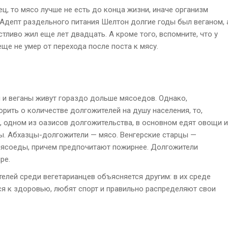
ец, то мясо лучше не есть до конца жизни, иначе организм
. Адепт раздельного питания Шелтон долгие годы был веганом, 
стливо жил еще лет двадцать. А кроме того, вспомните, что у
еще не умер от перехода после поста к мясу.
 и веганы живут гораздо дольше мясоедов. Однако,
орить о количестве долгожителей на душу населения, то,
, одном из оазисов долгожительства, в основном едят овощи и
ы. Абхазцы-долгожители — мясо. Венгерские старцы —
мясоеды, причем предпочитают пожирнее. Долгожители
ре.
телей среди вегетарианцев объясняется другим: в их среде
ся к здоровью, любят спорт и правильно распределяют свои