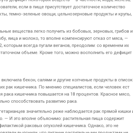
дователи, если в пище присутствует достаточное количество
укты, темно-зеленые овощи, цельнозерновые продукты и крупы,
льные вещества легко получить из бобовых, зерновых, грибов и
у, яица и молоко, то вполне компенсируют отказ от мяса, —
, которым всегда пугали веганов, преодолим: со временем их
статочном объеме. Кроме того, можно восполнить его дефицит
включила бекон, салями и другие копченые продукты в список
х рак кишечника. По мнению специалистов, если человек ест
я рака кишечника повышается на 18 процентов. Красное мясо,
льно способствовать развитию рака.
егетарианцев значительно реже наблюдается рак прямой кишки 
о. — И это вполне объяснимо: растительная пища содержит
филактикой раковых опухолей кишечника. Однако, это не
дователи выяснили, что питание растительными продуктами не