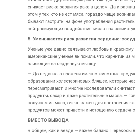
снижает риска развития рака в целом. Да и разни
этом у тех, кто не ест мяса, гораздо чаще возник
бывают гастриты на фоне употребления раститель
нейтрализующих воздействие кислот на слизисту
5. Уменьшается риск развития сердечно-сосу
Ученые уже давно связывают любовь к красному 
американские ученые выяснили, что карнитин из м
влияющие на сердечную мышцу.
— До недавнего времени именно животные продукт
образовании холестериновых бляшек, которые част
пересматривают, и многие исследователи считают
продукты, сахар и даже растительные масла, — г
получаем из мяса, очень важен для построения кл
продуктов может привести к истощению сердечной
ВМЕСТО ВЫВОДА
В общем, как и везде — важен баланс. Перекосы в 