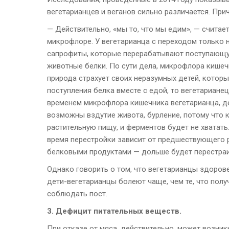
вегетарианцев и веганов сильно различается. При
— Действительно, «мы то, что мы едим», — счита
микрофлоре. У вегетарианца с переходом только 
сапрофиты, которые перерабатывают поступающую
животные белки. По сути дела, микрофлора кишечн
природа страхует своих неразумных детей, котор
поступления белка вместе с едой, то вегетариане
временем микрофлора кишечника вегетарианца, де
возможны вздутие живота, бурление, потому что 
растительную пищу, и ферментов будет не хватать
время перестройки зависит от предшествующего р
белковыми продуктами — дольше будет перестраи
Однако говорить о том, что вегетарианцы здорове
дети-вегетарианцы болеют чаще, чем те, что пол
соблюдать пост.
3. Дефицит питательных веществ.
При отказе от мяса, действительно, может возник