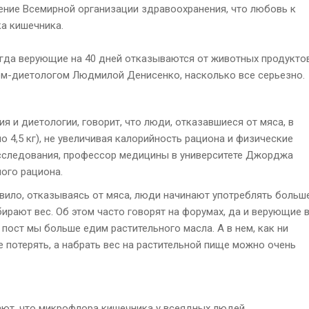
ение Всемирной организации здравоохранения, что любовь к
ка кишечника.
когда верующие на 40 дней отказываются от животных продуктов
м-диетологом Людмилой Денисенко, насколько все серьезно.
я и диетологии, говорит, что люди, отказавшиеся от мяса, в
о 4,5 кг), не увеличивая калорийность рациона и физические
исследования, профессор медицины в университете Джорджа
ного рациона.
авило, отказываясь от мяса, люди начинают употреблять больш
абирают вес. Об этом часто говорят на форумах, да и верующие 
 пост мы больше едим растительного масла. А в нем, как ни
не потерять, а набрать вес на растительной пище можно очень
ают, что микрофлора кишечника у всеядных людей,