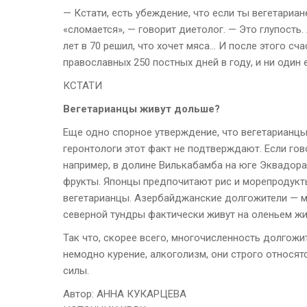
— Кстати, есть убеждение, что если ты вегетариан
«сломается», — говорит диетолог. — Это глупость
лет в 70 решил, что хочет мяса… И после этого сча
православных 250 постных дней в году, и ни один 
КСТАТИ
Вегетарианцы живут дольше?
Еще одно спорное утверждение, что вегетарианцы
геронтологи этот факт не подтверждают. Если гов
например, в долине Вилькабамба на юге Эквадора
фрукты. Японцы предпочитают рис и морепродукт
вегетарианцы. Азербайджанские долгожители — 
северной тундры фактически живут на оленьем жи
Так что, скорее всего, многочисленность долгожи
немодно курение, алкоголизм, они строго относят
силы.
Автор: АННА КУКАРЦЕВА