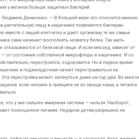
чем у веганов больше защитных бактерий.
ет Людмила Денисенко. — В большей мере это относится именно
на растительную пищу в кишечнике появляются бактерии-
 вместе с пищей клетчатку и дают организму те же самые
ика сама начинает восполнять нехватку белка. Так мать-
ые отказываются от белковой пищи. И если мясоед зависит от
ц — от состояния собственной микрофлоры в кишечнике. И со
йствительно, перестроится, оздоровится. Но в первое время
кишечник и поджелудочная начнет перестраиваться на
. Эта перестройка может затянуться даже на год-два. Во много
ациона: если человек в принципе не ел овощи-каши, а питался
ваться.
е, что у них сильнее иммунная система — нельзя. Наоборот,
учают полноценное питание. Недаром детям разрешено не
нуть дефицит некоторых веществ — в частности, йода, железа,