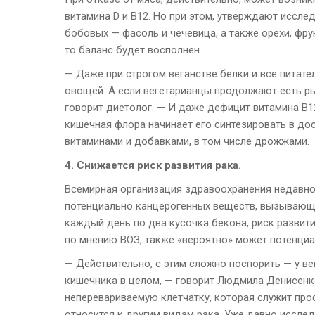
витамина D и В12. Но при этом, утверждают иссле
бобовых — фасоль и чечевица, а также орехи, фр
то баланс будет восполнен.
— Даже при строгом веганстве белки и все питате
овощей. А если вегетарианцы продолжают есть рыб
говорит диетолог. — И даже дефицит витамина В12
кишечная флора начинает его синтезировать в до
витаминами и добавками, в том числе дрожжами.
4. Снижается риск развития рака.
Всемирная организация здравоохранения недавно 
потенциально канцерогенных веществ, вызывающи
каждый день по два кусочка бекона, риск развити
по мнению ВОЗ, также «вероятно» может потенциа
— Действительно, с этим сложно поспорить — у в
кишечника в целом, — говорит Людмила Денисенк
неперевариваемую клетчатку, которая служит про
относится к другим видам рака. Уже давно иссле