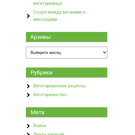
вегетарианца
Ссора между веганами и
мясоедами
Архивы
Архивы
Рубрики
Вегетарианские рецепты
Вегетарианство
Мета
Войти
Лента записей