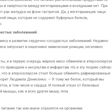
цы в смертности между вегетарианцами и всеядными нет. При
ает рак желудка на фоне гастритов. Да, у вегетарианцев чаще
ной пищи, которая не содержит буферных белков,
ю.
дистых заболеваний.
мясу и развитие сердечно-сосудистых заболеваний. Недавно
яса запускает в кишечнике химические реакции, негативно
ы, и в первую очередь жирное мясо обвиняли в атеросклерозе
о приводили к инсультам и инфарктам. Но и эту теорию сейчас
, что в атеросклерозе стоит больше обвинять рафинированные
оворит Людмила Денисенко. — К тому же белок, который мы
еток, в том числе и сердца. И полный отказ от белковых
 мышцы, как и всех других мышц тела.
питание так или иначе отразятся на организме.